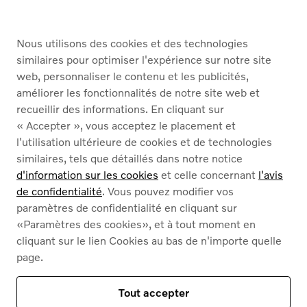
ACHETER
Nous utilisons des cookies et des technologies
SERVICES
similaires pour optimiser l'expérience sur notre site
web, personnaliser le contenu et les publicités,
À PROPOS DE NOUS
améliorer les fonctionnalités de notre site web et
recueillir des informations. En cliquant sur
« Accepter », vous acceptez le placement et
Français
Nederlands
l'utilisation ultérieure de cookies et de technologies
similaires, tels que détaillés dans notre notice
d'information sur les cookies
et celle concernant
l'avis
de confidentialité
. Vous pouvez modifier vos
paramètres de confidentialité en cliquant sur
«Paramètres des cookies», et à tout moment en
Cookies
cliquant sur le lien Cookies au bas de n'importe quelle
Politique de confidentialité
page.
Mentions légales
Contact
Notre assortiment
Tout accepter
Ce site est protégé par reCAPTCHA et par
les règles de confidentialité de Google