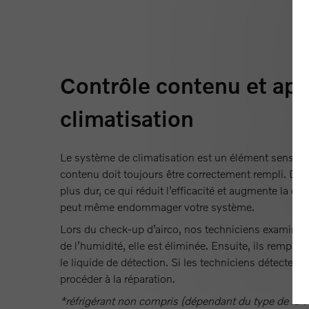
Contrôle contenu et app
climatisation
Le système de climatisation est un élément sensible
contenu doit toujours être correctement rempli. Dans 
plus dur, ce qui réduit l’efficacité et augmente la 
peut même endommager votre système.
Lors du check-up d’airco, nos techniciens examinent 
de l’humidité, elle est éliminée. Ensuite, ils rempliss
le liquide de détection. Si les techniciens détectent
procéder à la réparation.
*réfrigérant non compris (dépendant du type de la v