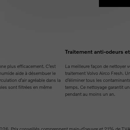
Traitement anti-odeurs e
nne plus efficacement. C’est
La meilleure façon de nettoyer vo
t humide aide à désembuer le
traitement Volvo Airco Fresh. U
irculation d’air agréable dans la
d’éliminer tous les contaminant
ables sont filtrées en même
temps. Ce nettoyage garantit un
pendant au moins un an.
026, Prix conseillés comprennent main-d’oeuvre et 21% de TVA, h