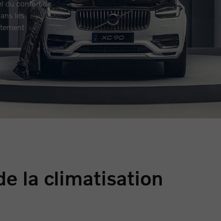
l du confort de
ans les
ctement
e la climatisation