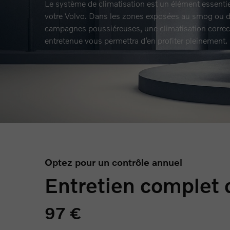
Le système de climatisation est un élément essentie
votre Volvo. Dans les zones exposées au smog ou d
campagnes poussiéreuses, une climatisation corre
entretenue vous permettra d’en profiter pleinement.
Optez pour un contrôle annuel
Entretien complet d
97 €