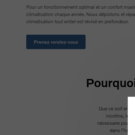
Pour un fonctionnement optimal et un confort maxim
climatisation chaque année. Nous dépistons et répa
climatisation tout entier est révisé en profondeur.
Prenez rendez-vous
Pourquoi
Que ce soit en vi
nicotine, le p
nécessaire pour le
dans l’habit