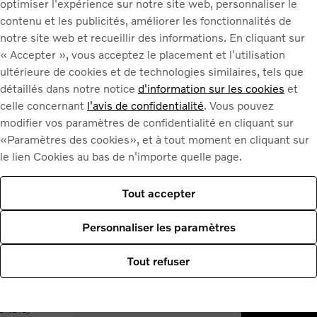
optimiser l'expérience sur notre site web, personnaliser le
contenu et les publicités, améliorer les fonctionnalités de
notre site web et recueillir des informations. En cliquant sur
« Accepter », vous acceptez le placement et l'utilisation
ultérieure de cookies et de technologies similaires, tels que
oint du liquide de
détaillés dans notre notice
d'information sur les cookies
et
celle concernant
l'avis de confidentialité
. Vous pouvez
modifier vos paramètres de confidentialité en cliquant sur
«Paramètres des cookies», et à tout moment en cliquant sur
le lien Cookies au bas de n'importe quelle page.
 de votre voiture. Pour fonctionner au mieux, son
le cas contraire, le compresseur doit travailler
Tout accepter
consommation de carburant – à long terme, cela
Personnaliser les paramètres
votre système à la recherche de fuites ; s’il y a
ent le réfrigérant* et vérifient également l’huile et
Tout refuser
 une anomalie, ils vous contactent avant de
oiture)